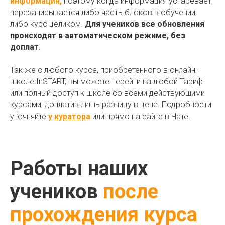
информация,
поэтому когда информация устаревает,
перезаписывается либо часть блоков в обучении,
либо курс целиком.
Для учеников все обновления
происходят в автоматическом режиме, без
доплат.
Так же с любого курса, приобретенного в онлайн-
школе InSTART, вы можете перейти на любой Тариф
или полный доступ к школе со всеми действующими
курсами, доплатив лишь разницу в цене. Подробности
уточняйте
у
куратор
а
или прямо на сайте в Чате.
Работы наших
учеников
после
Начните обучение бесплатно!
прохождения курса
Получите доступ ко всем курсам