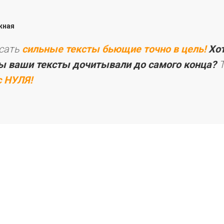
жная
исать
сильные тексты бьющие точно в цель!
Хо
бы ваши тексты дочитывали до самого конца?
Т
с НУЛЯ!