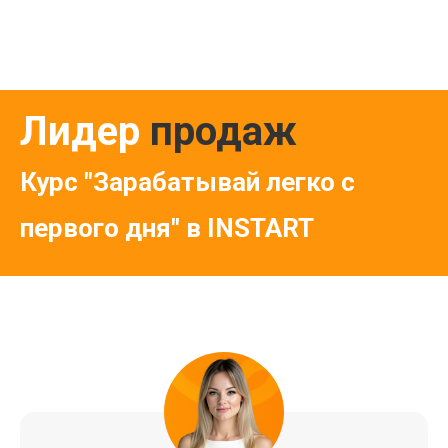
Лидер
продаж
Курс "Зарабатывай легко с
первого дня" в INSTART