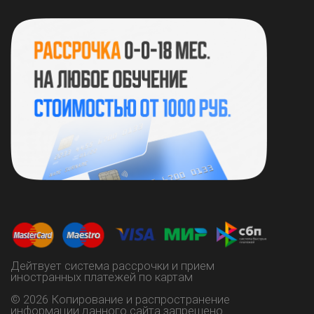
ИНН 132811256785
ОГРНИП 323130000032419
https://vk.com/instart_lysia
+7 (937) 515 06-60