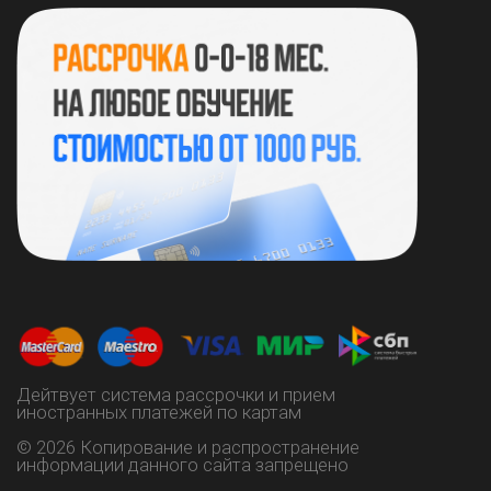
ИНН 132811256785
ОГРНИП 323130000032419
https://vk.com/instart_lysia
+7 (937) 515 06-60